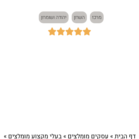
מרכז
השרון
יהודה ושומרון





כתובת:
המעיין 37, רעננה
חיוג מהיר לעסק
דף הבית
»
עסקים מומלצים
»
בעלי מקצוע מומלצים
»