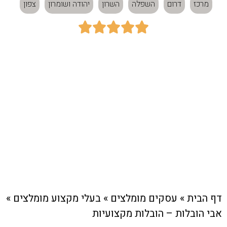
מרכז
דרום
השפלה
השרון
יהודה ושומרון
צפון





כתובת:
מרכז
חיוג מהיר לעסק
דף הבית
»
עסקים מומלצים
»
בעלי מקצוע מומלצים
»
אבי הובלות – הובלות מקצועיות