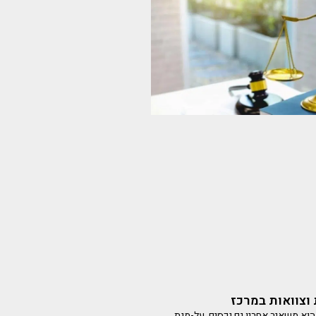
 וצוואות במרכז
וא משאיר אחריו גם נכסים. על-מנת