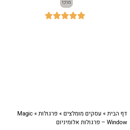
מרכז





כתובת:
התאנה 18, עופרים
חיוג מהיר לעסק
דף הבית
»
עסקים מומלצים
»
פרגולות
»
Magic
Window – פרגולות אלומיניום