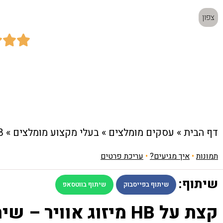
צפון



כתובת:
העמוס 20, נשר
דף הבית
»
עסקים מומלצים
»
בעלי מקצוע מומלצים
»
HB מיזוג אוו
תמונות
•
איך מגיעים?
•
עריכת פרטים
שיתוף:
שיתוף בפייסבוק
שיתוף בווטסאפ
קצת על HB מיזוג אוויר 