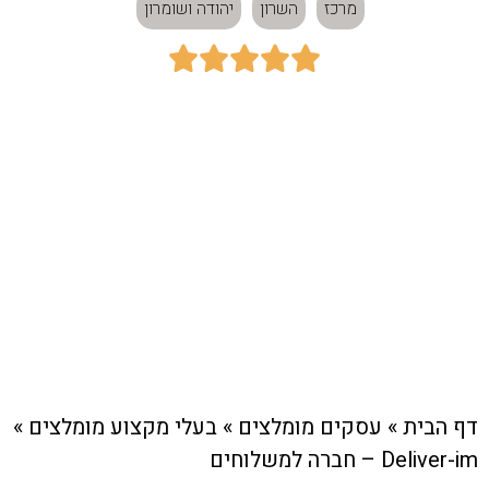
מרכז
השרון
יהודה ושומרון





כתובת:
מרכז
חיוג מהיר לעסק
דף הבית
»
עסקים מומלצים
»
בעלי מקצוע מומלצים
»
Deliver-im – חברה למשלוחים