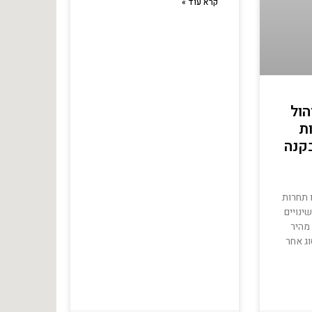
קרא עוד »
הול
ת
קנה
 תחרות
ינויים
מהיר
וג אחר