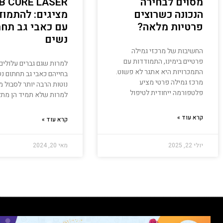
מסוים לבחירה
B CURE LASER
הנכונה כשרוצים
מציגים: להתמוד
פרטיות מלאה?
עם כאבי גב תחת
נשים
החשיבות של מרכזי גמילה
פרטיים בימינו, התמודדות עם
למרות שגם גברים עלולים 
התמכרויות היא אתגר לא פשוט.
בחייהם כאבי גב תחתום נ
מרכז גמילה פרטי מציע
נוטות הרבה יותר לסבול מ
פלטפורמה ייחודית לטיפול
למרות שלא תמיד הן מתל
קרא עוד »
קרא עוד »
יולי 22, 2025
מאי 20, 2024