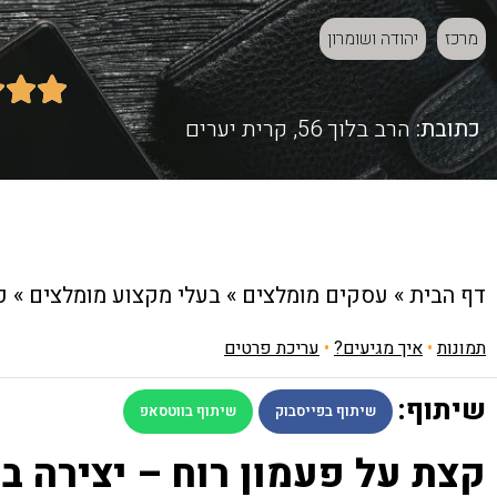
מרכז
יהודה ושומרון



כתובת:
הרב בלוך 56, קרית יערים
דף הבית
»
עסקים מומלצים
»
בעלי מקצוע מומלצים
»
פ
תמונות
•
איך מגיעים?
•
עריכת פרטים
שיתוף:
שיתוף בפייסבוק
שיתוף בווטסאפ
קצת על פעמון רוח – יצירה ב