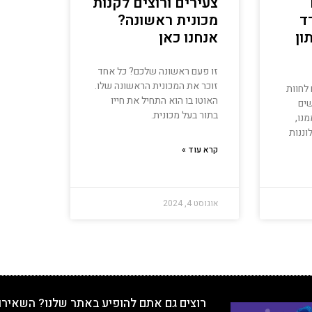
צעירים ורוצים לקנות
ד
מכונית ראשונה?
ון
אנחנו כאן
זו פעם ראשונה שלכם? כל אחד
זוכר את המכונית הראשונה שלו.
לחוות
האוטו בו הוא התחיל את חייו
שים
בתור בעל מכונית.
מנו,
וננות
קרא עוד »
אוגוסט 4, 2024
רוצים גם אתם להופיע באתר שלנו? השאירו