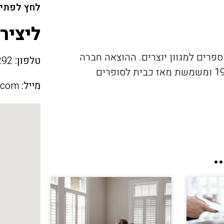
לחץ לפתיח
ליציר
פרים למגוון יוצרים. ההוצאה חברה
טלפון:
03-5445292
בהתאחדות המו"לים, הוקמה על ידי חנוך סער בשנת 1979 ומשמשת מאז כבית לסופרים
מייל:
.com
.