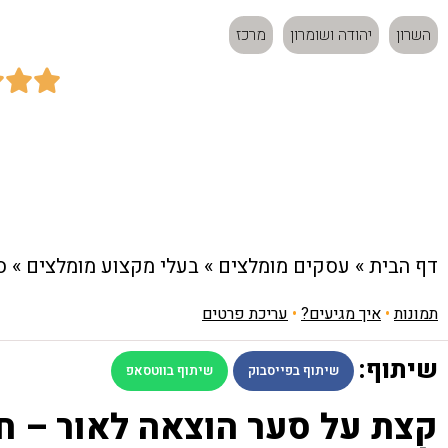
השרון
יהודה ושומרון
מרכז



כתובת:
רח' סוקולוב 36, רמת השרון
דף הבית
»
עסקים מומלצים
»
בעלי מקצוע מומלצים
»
ס
תמונות
•
איך מגיעים?
•
עריכת פרטים
שיתוף:
שיתוף בפייסבוק
שיתוף בווטסאפ
קצת על סער הוצאה לאור – ח