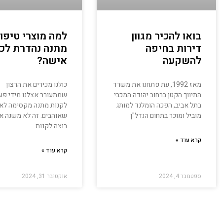
בואו להכיר מגוון
למה מוצרי טיפו
דירות בחיפה
מתנה נהדרת לכ
להשקעה
אישה?
מאז 1992, עת פתחנו את משרד
כולנו מכירים את הרצון
התיווך הקטן ברחוב יהודה המכבי
שמתעורר אצלנו מידי פע
בתל אביב, הפכה הומלנד למותג
לקנות מתנה מקסימה לא
מוביל ומוכר בתחום הנדל"ן
שאוהבים. זה לא משנה א
רוצה לקנות
קרא עוד »
קרא עוד »
ספטמבר 4, 2024
אוקטובר 31, 2024