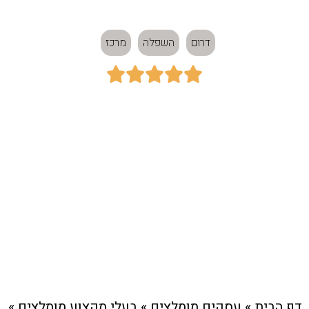
אחרת
דרום
השפלה
מרכז





כתובת:
רחוב ההדס 4, בית שמש
חיוג מהיר לעסק
דף הבית
»
עסקים מומלצים
»
בעלי מקצוע מומלצים
»