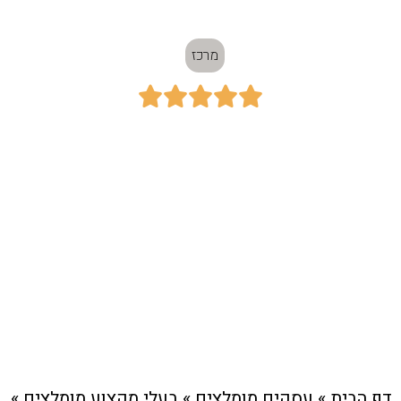
האחרונה
מרכז





כתובת:
המרכבה 19, חולון
חיוג מהיר לעסק
דף הבית
»
עסקים מומלצים
»
בעלי מקצוע מומלצים
»