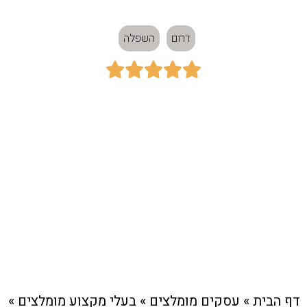
דרום
השפלה





כתובת:
משק 35, הודיה
חיוג מהיר לעסק
דף הבית
»
עסקים מומלצים
»
בעלי מקצוע מומלצים
»