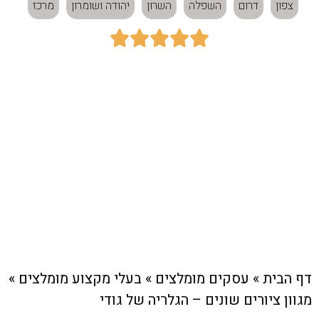
צפון
דרום
השפלה
השרון
יהודה ושומרון
מרכז





כתובת:
אלון 22, גבעת אבני
חיוג מהיר לעסק
דף הבית
»
עסקים מומלצים
»
בעלי מקצוע מומלצים
»
מגוון ציורים שונים – הגלריה של גודי