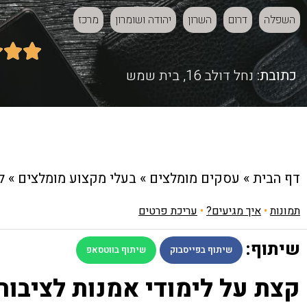
השפלה
דרום
השרון
יהודה ושומרון
מרכז



כתובת:
נחל דולב 16, בית שמש
דף הבית
»
עסקים מומלצים
»
בעלי מקצוע מומלצים
»
ל
תמונות
•
איך מגיעים?
•
עריכת פרטים
שיתוף:
שיתוף בפייסבוק
שיתוף בווטסאפ
קצת על לימודי אמנות לציבור