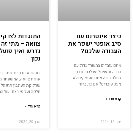
כיצד אינטרנט עם
התנגדות לצו קיו
סיב אופטי ישפר את
צוואה – מתי זה
העבודה שלכם?
נדרש ואיך פועל
נכון
אתם עובדים במשרד גדול עם
הרבה אנשים? יש לכם חברה
כאשר אדם קרוב נפטר וה
גדולה שבה אתם מעסיקים לא
אחריו צוואה, המשפחה 
מעט עובדים? אם כך, ברור
שחלוקת העיזבון תתנהל 
חלקה ועל פי רצונו של המ
קרא עוד »
קרא עוד »
יולי 16, 2024
מרץ 20, 2024