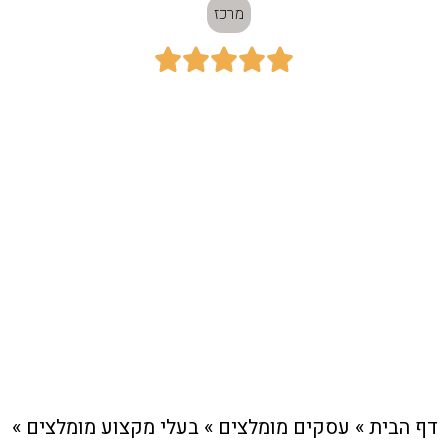
מרכז





כתובת:
סניף תל אביב : הלוחמים 1. סניף חולון : אילת
36.
חיוג מהיר לעסק
דף הבית
»
עסקים מומלצים
»
בעלי מקצוע מומלצים
»