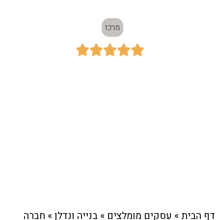
מרכז





כתובת:
מרכז
חיוג מהיר לעסק
דף הבית
»
עסקים מומלצים
»
בנייה ונדלן
»
חברה