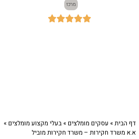
מרכז





כתובת:
תל אביב
חיוג מהיר לעסק
דף הבית
»
עסקים מומלצים
»
בעלי מקצוע מומלצים
»
א.א משרד חקירות – משרד חקירות מוביל