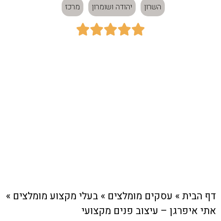
השרון
יהודה ושומרון
מרכז





כתובת:
דרך רמתיים 96, הוד השרון
חיוג מהיר לעסק
דף הבית
»
עסקים מומלצים
»
בעלי מקצוע מומלצים
»
אתי איפרגן – עיצוב פנים מקצועי