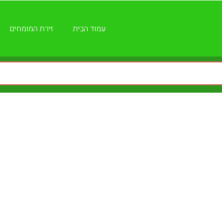
עמוד הבית
זירת המומחים
מרכז ויג'נאנה יוגה