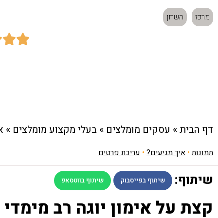
מרכז
השרון



כתובת:
מזא"ה 22, תל אביב-יפו
דף הבית
»
עסקים מומלצים
»
בעלי מקצוע מומלצים
»
א
תמונות
•
איך מגיעים?
•
עריכת פרטים
שיתוף:
שיתוף בפייסבוק
שיתוף בווטסאפ
קצת על אימון יוגה רב מימדי –