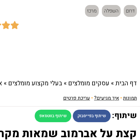
דרום
השפלה
מרכז



כתובת:
האתרוג 5, אשדוד
דף הבית
»
עסקים מומלצים
»
בעלי מקצוע מומלצים
»
א
תמונות
•
איך מגיעים?
•
עריכת פרטים
שיתוף:
שיתוף בפייסבוק
שיתוף בווטסאפ
קצת על אברמוב שמאות מקרק