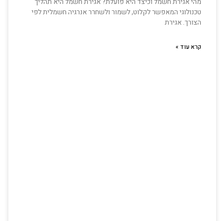
מהי אגירת חשמל וכיצד היא פועלת? אגירת חשמל היא תהליך
טכנולוגי המאפשר לקלוט, לשמור ולשחרר אנרגיה חשמלית לפי
הצורך. אגירת
קרא עוד »